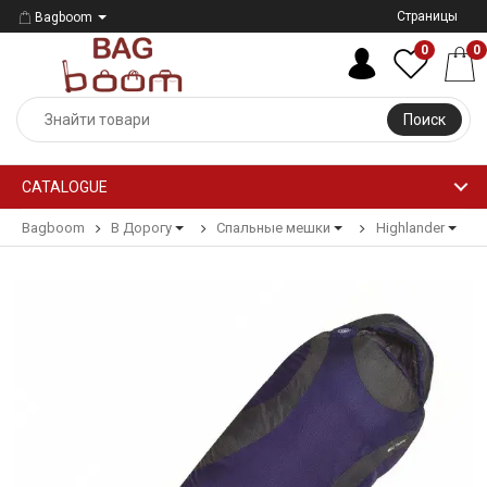
Страницы
Bagboom
0
0
Поиск
CATALOGUE
Bagboom
В Дорогу
Спальные мешки
Highlander