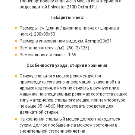
транспортировки спального мешка из материала с
водозащитой Polyester 210D Oxford PU
Габариты и вес:
Размеры, см (длина / ширина в плечах / ширина в
ногах): 230x80х50
Размер в упакованном виде, см: &empty23x31
Вес наполнителя, г/м2: 250 (2х125)
Вес спального мешка, г: 1.65
Особенности ухода, стирки и хранения:
Стирку спального мешка рекомендуется
производить согласно информации, указанной на
ярлыке изделия, а именно стирать в ручную или в
машинке на специальных режимах соответствующих
типу материалов спального мешка, при температуре
не выше 35 - 40dC. Использовать средства для
деликатной стирки.
На хранении спальный мешок должен находиться
сухим, долгое пребывание в мокром состоянии в
значительной степени влияет на