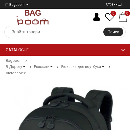
Страницы
Bagboom
0
0
Поиск
CATALOGUE
Bagboom
В Дорогу
Рюкзаки
Рюкзаки для ноутбука
Victorinox