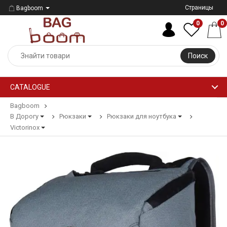
Страницы
Bagboom
0
0
Поиск
CATALOGUE
Bagboom
В Дорогу
Рюкзаки
Рюкзаки для ноутбука
Victorinox