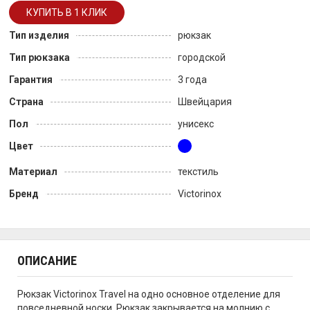
Тип изделия
рюкзак
Тип рюкзака
городской
Гарантия
3 года
Страна
Швейцария
Пол
унисекс
Цвет
Материал
текстиль
Бренд
Victorinox
ОПИСАНИЕ
Рюкзак Victorinox Travel на одно основное отделение для
повседневной носки. Рюкзак закрывается на молнию с