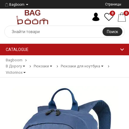
Страницы
Bagboom
0
0
Поиск
CATALOGUE
Bagboom
В Дорогу
Рюкзаки
Рюкзаки для ноутбука
Victorinox