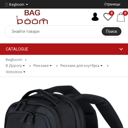
Страницы
Bagboom
0
0
Поиск
CATALOGUE
Bagboom
В Дорогу
Рюкзаки
Рюкзаки для ноутбука
Victorinox