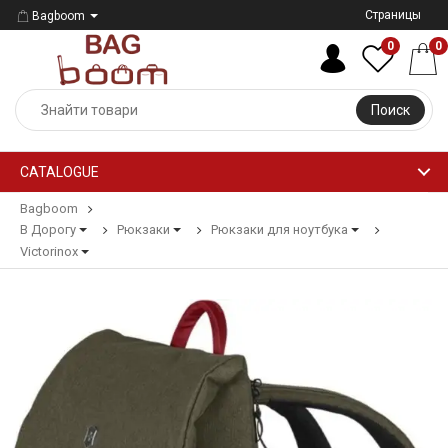
Страницы
Bagboom
0
0
Поиск
CATALOGUE
Bagboom
В Дорогу
Рюкзаки
Рюкзаки для ноутбука
Victorinox