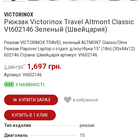
VICTORINOX
Рюкзак Victorinox Travel Altmont Classic
Vt602146 Зеленый (Швейцария)
Рюкзак VICTORINOX TRAVEL зеленый ALTMONT Classic/Olive
Рюкзак Flapover Laptop с отдел. д/ноутбука 15" (18л) (30x44x12)
602146 Страна: Швейцарія артикул: Vt602146
1,697 грн.
3,086 грн.
Артикул: Vt602146
У НАЯВНОСТІ
КУПИТИ ЗАРАЗ
в избранное
Тип изделия
рюкзак
Диагональ
15