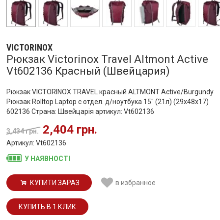
VICTORINOX
Рюкзак Victorinox Travel Altmont Active
Vt602136 Красный (Швейцария)
Рюкзак VICTORINOX TRAVEL красный ALTMONT Active/Burgundy
Рюкзак Rolltop Laptop с отдел. д/ноутбука 15" (21л) (29x48x17)
602136 Страна: Швейцарія артикул: Vt602136
2,404 грн.
3,434 грн.
Артикул: Vt602136
У НАЯВНОСТІ
КУПИТИ ЗАРАЗ
в избранное