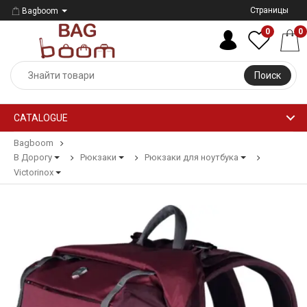
Страницы
Bagboom
0
0
Поиск
CATALOGUE
Bagboom
В Дорогу
Рюкзаки
Рюкзаки для ноутбука
Victorinox