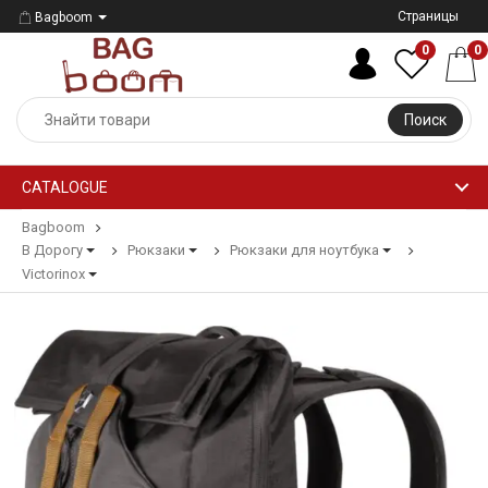
Страницы
Bagboom
0
0
Поиск
CATALOGUE
Bagboom
В Дорогу
Рюкзаки
Рюкзаки для ноутбука
Victorinox