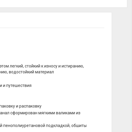
 этом легкий, стойкий к износу и истиранию,
ению, водостойкий материал
ки и путешествия
:
паковку и распаковку
канал сформирован мягкими валиками из
ой пенополиуретановой подкладкой, обшиты