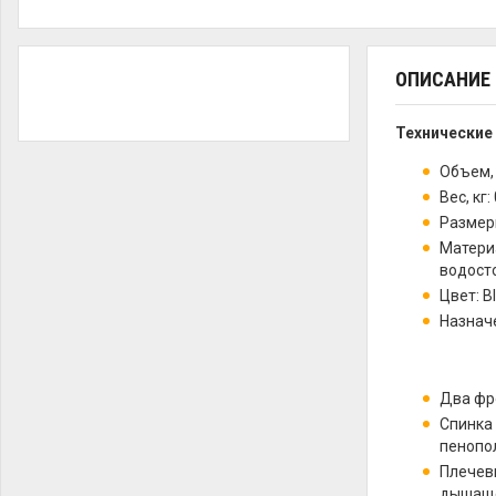
ОПИСАНИЕ
Технические
Объем, 
Вес, кг:
Размеры
Материа
водосто
Цвет: B
Назначе
Два фр
Спинка
пенопо
Плечев
дышаще