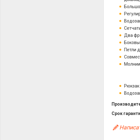
Большо
Регули
Водоза
Сетчат
Два фр
Боковы
Петли д
Совмес
Молнии
Рюкзак
Водоза
Производите
Срок гаранти
Написат