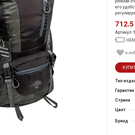
рюкзак оч
его удобс
регулируе
712.5 
Артикул: 
НЕМ
в из
Тип изде
Гарантия
Страна
Цвет
Бренд