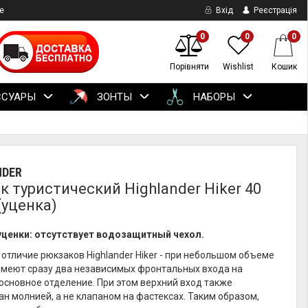
е
Вхід
Реєстрація
0
0
0
Порівняти
Wishlist
Кошик
ССУАРЫ
ЗОНТЫ
НАБОРЫ
NDER
к туристический Highlander Hiker 40
(уценка)
уценки: отсутствует водозащитный чехол.
отличие рюкзаков Highlander Hiker - при небольшом объеме
имеют сразу два независимых фронтальных входа на
основное отделение. При этом верхний вход также
н молнией, а не клапаном на фастексах. Таким образом,