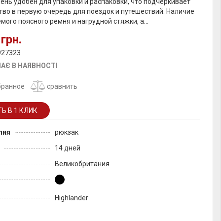
ень удобен для упаковки и распаковки, что подчеркивает
тво в первую очередь для поездок и путешествий. Наличие
мого поясного ремня и нагрудной стяжки, а...
грн.
927323
АЄ В НАЯВНОСТІ
бранное
сравнить
лия
рюкзак
14 дней
Великобритания
Highlander