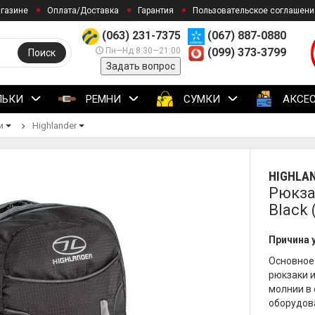
агазине
Оплата/Доставка
Гарантия
Пользовательское соглашени
(063) 231-7375
(067) 887-0880
Пн—Нд 8:30—21:00
(099) 373-3799
Поиск
Задать вопрос
ЛЬКИ
РЕМНИ
СУМКИ
АКСЕ
и
Highlander
HIGHLA
Рюкза
Black 
Причина 
Основное 
рюкзаки 
молнии в 
оборудова