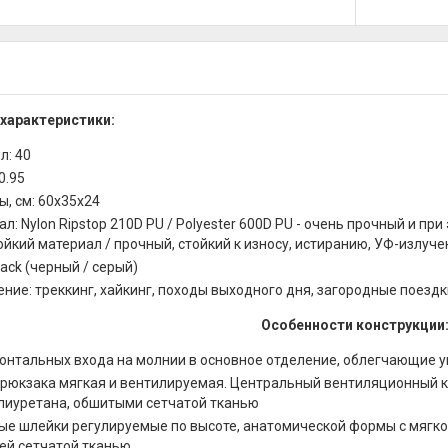
 характеристики:
л: 40
 0.95
, см: 60х35х24
л: Nylon Ripstop 210D PU / Polyester 600D PU - очень прочный и при
йкий материал / прочный, стойкий к износу, истиранию, УФ-излуч
lack (черный / серый)
ние: треккинг, хайкинг, походы выходного дня, загородные поезд
Особенности конструкции
онтальных входа на молнии в основное отделение, облегчающие у
 рюкзака мягкая и вентилируемая. Центральный вентиляционный 
лиуретана, обшитыми сетчатой тканью
ые шлейки регулируемые по высоте, анатомической формы с мягк
й сетчатой тканью