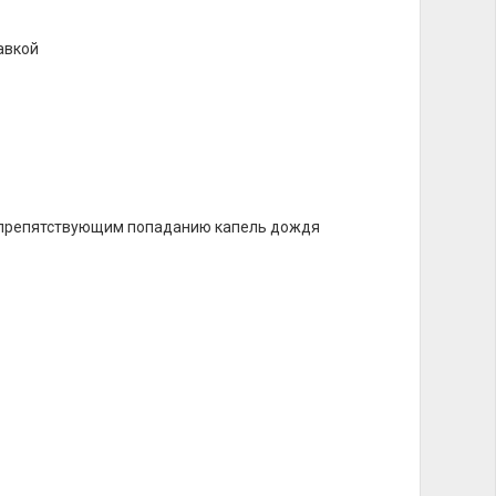
авкой
 препятствующим попаданию капель дождя