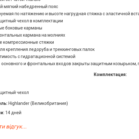
й мягкий набедренный пояс
руемая по натяжению и высоте нагрудная стяжка с эластичной вст
щитный чехол в комплектации
ые боковые карманы
онтальных кармана на молниях
е компрессионные стяжки
ля крепления ледоруба и треккинговых палок
тимость с гидратационной системой
 основного и фронтальных входов закрыты защитным козырьком,
Комплектация:
щитный чехол
ль:
Highlander (Великобритания)
и:
14 дней
и відгук...