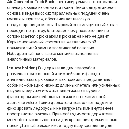
Air Convector Tech Back
- вентилируемая, эргономичная
спинка рюкзака из сетчатой ткани. Пенополиуретановая
основа в виде высоких параллельных подушек очень
мягкая, и, при этом, обеспечивает высокую
воздухопроницаемость. Широкий вентиляционный канал
проходит по центру, благодаря чему позвоночник не
соприкасается с рюкзаком и рюкзак на него не давит.
Каркас несъемный, состоит из металлической
прямоугольной рамы с пластиковой панелью.
Набедренный пояс также мягкий и выполнен из
аналогичных материалов.
Ice-axe holder (1)
- держатели для ледорубов
размещаются в верхней и нижней части фасада
альпинистского рюкзака и, как правило, представляют
собой комбинацию нижних длинных петель или усиленных
шнуров и верхних стяжных эластичных шнуров с
фиксатором или небольших стяжек на текстильной
застежке velcro. Такие держатели позволяют надежно
фиксировать ледорубы и не загружать ими внутреннее
пространство рюкзака. При необходимости держатели
могут быть использованы и для крепления треккинговых
палок. Данный рюкзак имеет одну пару креплений для