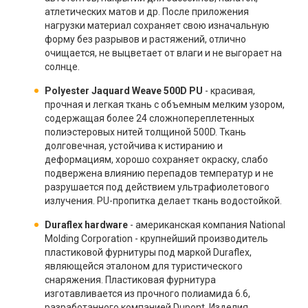
атлетических матов и др. После приложения
нагрузки материал сохраняет свою изначальную
форму без разрывов и растяжений, отлично
очищается, не выцветает от влаги и не выгорает на
солнце.
Polyester Jaquard Weave 500D PU
- красивая,
прочная и легкая ткань с объемным мелким узором,
содержащая более 24 сложнопереплетенных
полиэстеровых нитей толщиной 500D. Ткань
долговечная, устойчива к истиранию и
деформациям, хорошо сохраняет окраску, слабо
подвержена влиянию перепадов температур и не
разрушается под действием ультрафиолетового
излучения. PU-пропитка делает ткань водостойкой.
Duraflex hardware
- американская компания National
Molding Corporation - крупнейший производитель
пластиковой фурнитуры под маркой Duraflex,
являющейся эталоном для туристического
снаряжения. Пластиковая фурнитура
изготавливается из прочного полиамида 6.6,
разработанного компанией Dupont. Изделия