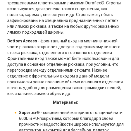
трехщелевыми пластиковыми лямками Duraflex®. Стропы
используются для крепежа такого снаряжения, как
палатка, каремат, снегоступы и др. Стропы могут быть
зафиксированы на специально предназначенных петлях
или лямках рюкзака, а также на любых других рюкзачных
лямках подходящей ширины.
Bottom Access
- фронтальный вход на молнии в нижней
части рюкзака открывает доступ к содержимому нижнего
отсека рюкзака, отделенного от основного отделения.
Фронтальный вход также может быть использован и для
доступа в основное отделение рюкзака, при условии, что
перегородка между отделениями открыта. Нижнее
отделение с фронтальным входом в данной модели
практически равно половине объема основного отделения
и очень удобно для размещения таких громоздких вещей,
как спальник, зимняя обувь и др.
Материалы:
Supertex®
- современный материал с толщиной нити
600D и PU-покрытием, который благодаря своей
прочности и водостойкости широко используется для
автотентов, накрытий для бассейнов, палаток,