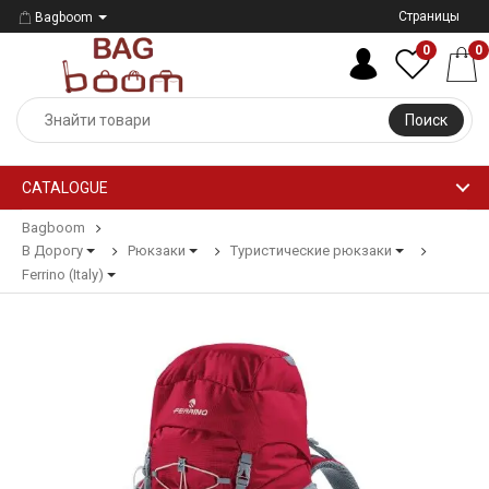
Страницы
Bagboom
0
0
Поиск
CATALOGUE
Bagboom
В Дорогу
Рюкзаки
Туристические рюкзаки
Ferrino (Italy)