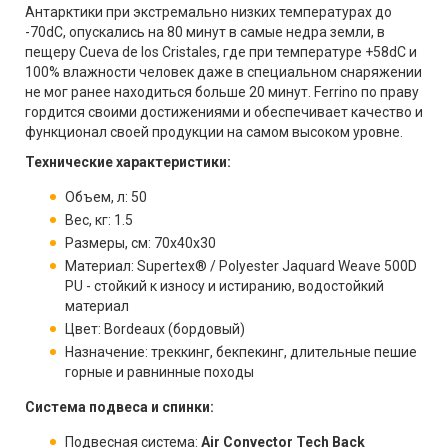
Антарктики при экстремально низких температурах до
-70dС, опускались на 80 минут в самые недра земли, в
пещеру Cueva de los Cristales, где при температуре +58dС и
100% влажности человек даже в специальном снаряжении
не мог ранее находиться больше 20 минут. Ferrino по праву
гордится своими достижениями и обеспечивает качество и
функционал своей продукции на самом высоком уровне.
Технические характеристики:
Объем, л: 50
Вес, кг: 1.5
Размеры, см: 70х40х30
Материал: Supertex® / Polyester Jaquard Weave 500D
PU - стойкий к износу и истиранию, водостойкий
материал
Цвет: Bordeaux (бордовый)
Назначение: треккинг, бекпекинг, длительные пешие
горные и равнинные походы
Система подвеса и спинки:
Подвесная система:
Air Convector Tech Back