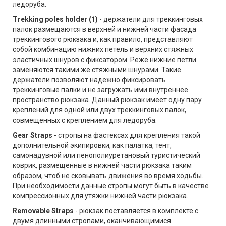
ледоруба.
Trekking poles holder (1)
- держатели для треккинговых
палок размещаются в верхней и нижней части фасада
треккингового рюкзака и, как правило, представляют
собой комбинацию нижних петель и верхних стяжных
эластичных шнуров с фиксатором. Реже нижние петли
заменяются такими же стяжными шнурами. Такие
держатели позволяют надежно фиксировать
треккинговые палки и не загружать ими внутреннее
пространство рюкзака. Данный рюкзак имеет одну пару
креплений для одной или двух треккинговых палок,
совмещенных с креплением для ледоруба.
Gear Straps
- стропы на фастексах для крепления такой
дополнительной экипировки, как палатка, тент,
самонадувной или пенополиуретановый туристический
коврик, размещенные в нижней части рюкзака таким
образом, чтоб не сковывать движения во время ходьбы.
При необходимости данные стропы могут быть в качестве
компрессионных для утяжки нижней части рюкзака.
Removable Straps
- рюкзак поставляется в комплекте с
двумя длинными стропами, оканчивающимися