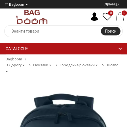
Страницы
Bagboom
0
0
Поиск
CATALOGUE
Bagboom
В Дорогу
Рюкзаки
Городские рюкзаки
Tucano