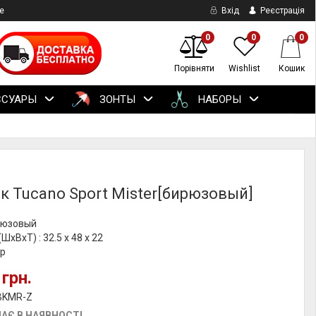
е
Вхід
Реєстрація
0
0
0
Порівняти
Wishlist
Кошик
ССУАРЫ
ЗОНТЫ
НАБОРЫ
к Tucano Sport Mister[бирюзовый]
ирюзовый
ШхВхТ) : 32.5 x 48 x 22
гр
 грн.
 BKMR-Z
АЄ В НАЯВНОСТІ