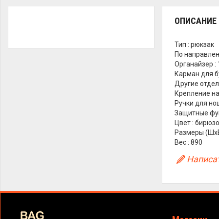
ОПИСАНИЕ
Тип : рюкзак
По направлен
Органайзер : 
Карман для бу
Другие отдел
Крепление на
Ручки для нош
Защитные фун
Цвет : бирюз
Размеры (ШхВх
Вес : 890
Написат