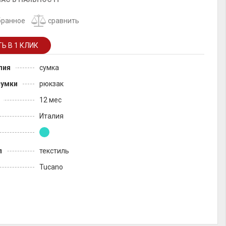
бранное
сравнить
лия
сумка
сумки
рюкзак
12 мес
Италия
л
текстиль
Tucano