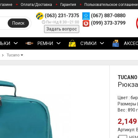
агазине
Оплата/Доставка
Гарантия
Пользовательское соглашени
(063) 231-7375
(067) 887-0880
Пн—Нд 8:30—21:00
(099) 373-3799
Поиск
Задать вопрос
ЛЬКИ
РЕМНИ
СУМКИ
АКСЕ
Tucano
TUCANO
Рюкза
Цвет : б
Размеры (
Вес : 890 
2,149
Артикул:
НЕМ