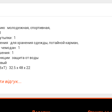
ию : молодежная, спортивная,
1
тылки : 1
ения : для хранения одежды, потайной карман,
 чемодан : 1
ения : 1
кции : защита от воды
овый
Т) : 32.5 x 48 x 22
и відгук...