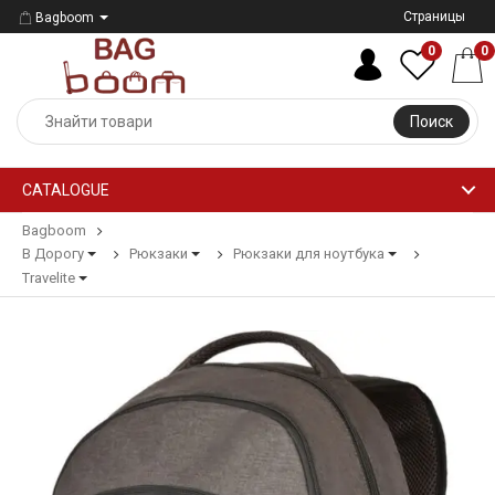
Страницы
Bagboom
0
0
Поиск
CATALOGUE
Bagboom
В Дорогу
Рюкзаки
Рюкзаки для ноутбука
Travelite