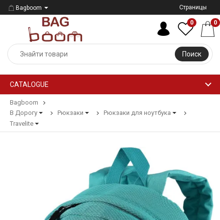
Страницы
Bagboom
0
0
Поиск
CATALOGUE
Bagboom
В Дорогу
Рюкзаки
Рюкзаки для ноутбука
Travelite