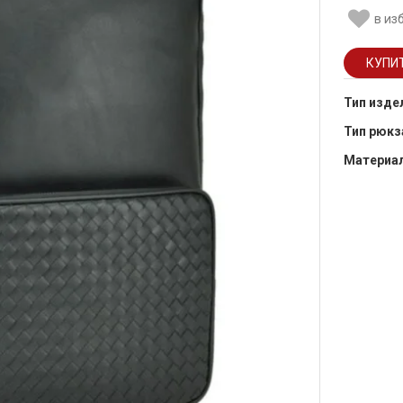
в из
Тип изде
Тип рюкз
Материа