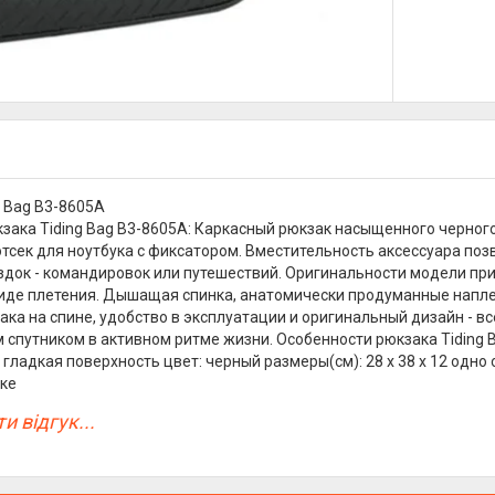
g Bag B3-8605A
зака Tiding Bag B3-8605A: Каркасный рюкзак насыщенного черного 
тсек для ноутбука с фиксатором. Вместительность аксессуара позв
ездок - командировок или путешествий. Оригинальности модели п
виде плетения. Дышащая спинка, анатомически продуманные напл
ака на спине, удобство в эксплуатации и оригинальный дизайн - 
спутником в активном ритме жизни. Особенности рюкзака Tiding B
гладкая поверхность цвет: черный размеры(см): 28 х 38 х 12 одно 
уке
и відгук...