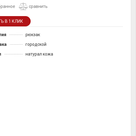
бранное
сравнить
лия
рюкзак
ака
городской
л
натурал кожа