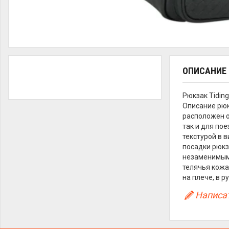
ОПИСАНИЕ
Рюкзак Tidin
Описание рюк
расположен о
так и для по
текстурой в 
посадки рюкз
незаменимым 
телячья кожа 
на плече, в р
Написат