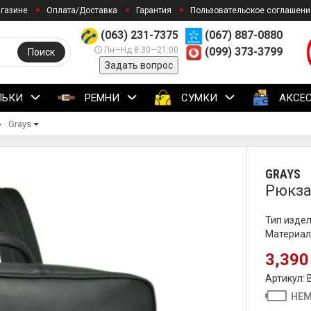
агазине
Оплата/Доставка
Гарантия
Пользовательское соглашени
(063) 231-7375
(067) 887-0880
Пн—Нд 8:30—21:00
(099) 373-3799
Поиск
Задать вопрос
ЛЬКИ
РЕМНИ
СУМКИ
АКСЕ
Grays
GRAYS
Рюкза
Тип издел
Материал
3,390
Артикул: 
НЕМ