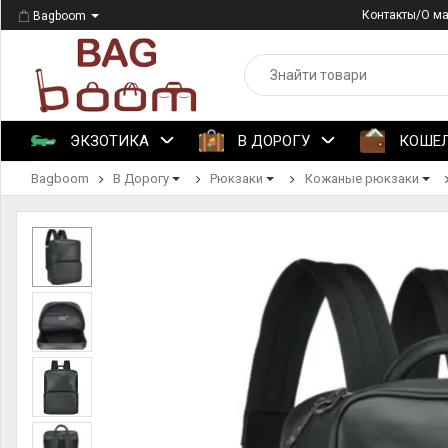
Контакты/О м
Bagboom
ЭКЗОТИКА
В ДОРОГУ
КОШЕ
Bagboom
В Дорогу
Рюкзаки
Кожаные рюкзаки