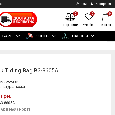
е
Вхід
Реєстрація
0
0
0
Порівняти
Wishlist
Кошик
ССУАРЫ
ЗОНТЫ
НАБОРЫ
к Tiding Bag B3-8605A
ия: рюкзак
: натурал кожа
 грн.
B3-8605A
АЄ В НАЯВНОСТІ