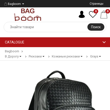
Страницы
Bagboom
0
0
Поиск
CATALOGUE
Bagboom
В Дорогу
Рюкзаки
Кожаные рюкзаки
Grays