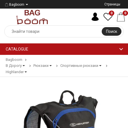
Страницы
Bagboom
0
0
Поиск
CATALOGUE
Bagboom
В Дорогу
Рюкзаки
Спортивные рюкзаки
Highlander