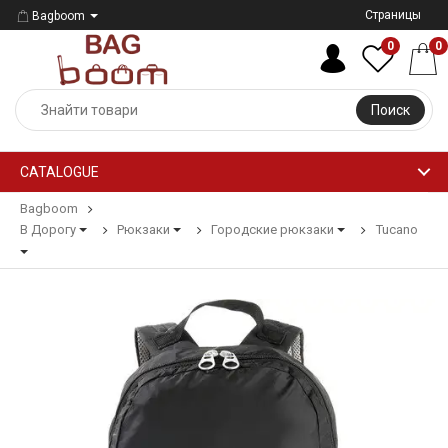
Страницы
Bagboom
0
0
Поиск
CATALOGUE
Bagboom
В Дорогу
Рюкзаки
Городские рюкзаки
Tucano