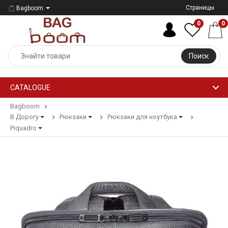
Страницы
Bagboom
0
0
Поиск
CATALOGUE
Bagboom
В Дорогу
Рюкзаки
Рюкзаки для ноутбука
Piquadro