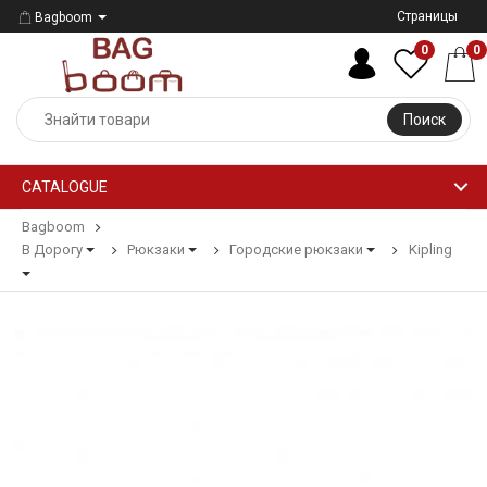
Страницы
Bagboom
0
0
Поиск
CATALOGUE
Bagboom
В Дорогу
Рюкзаки
Городские рюкзаки
Kipling