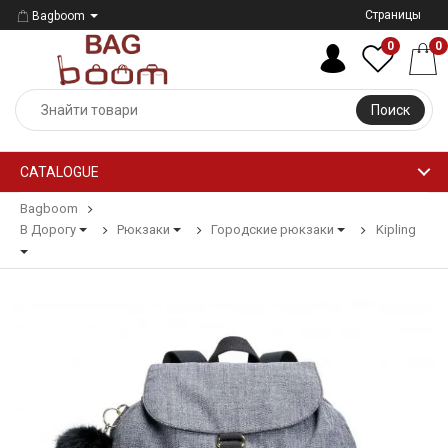
Страницы
Bagboom
0
0
Поиск
CATALOGUE
Bagboom
В Дорогу
Рюкзаки
Городские рюкзаки
Kipling