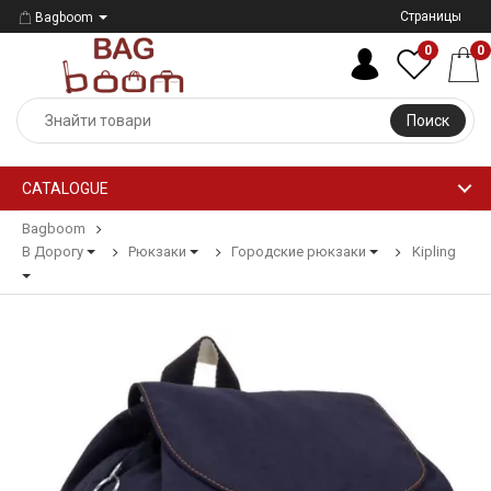
Страницы
Bagboom
0
0
Поиск
CATALOGUE
Bagboom
В Дорогу
Рюкзаки
Городские рюкзаки
Kipling