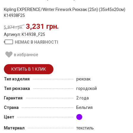
Kipling EXPERIENCE/Winter Firework Рюкзак (25л) (35x45x20см)
K14938F25
3,231 грн.
5,874 грн.
Артикул: K14938_F25
НЕМАЄ В НАЯВНОСТІ
в избранное
Тип изделия
рюкзак
Тип рюкзака
городской
Гарантия
2 года
Страна
Бельгия
Цвет
Материал
текстиль