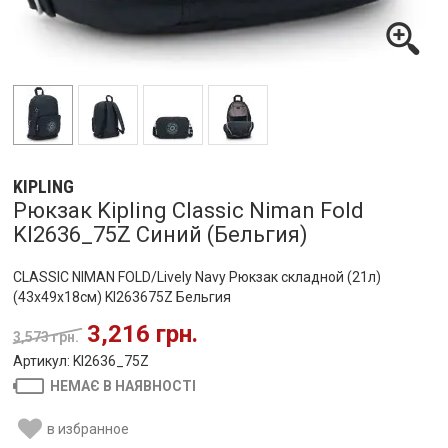
KIPLING
Рюкзак Kipling Classic Niman Fold
KI2636_75Z Синий (Бельгия)
CLASSIC NIMAN FOLD/Lively Navy Рюкзак складной (21л)
(43x49x18см) KI263675Z Бельгия
3,216 грн.
3,573 грн.
Артикул: KI2636_75Z
НЕМАЄ В НАЯВНОСТІ
в избранное