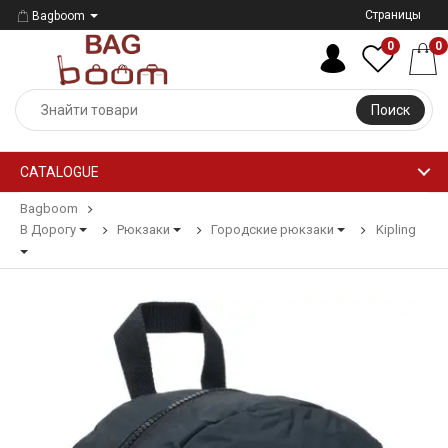
Страницы
Bagboom
0
0
Поиск
CATALOGUE
Bagboom
В Дорогу
Рюкзаки
Городские рюкзаки
Kipling