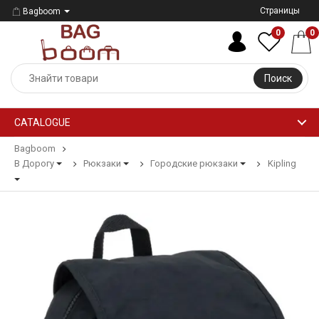
Страницы
Bagboom
0
0
Поиск
CATALOGUE
Bagboom
В Дорогу
Рюкзаки
Городские рюкзаки
Kipling