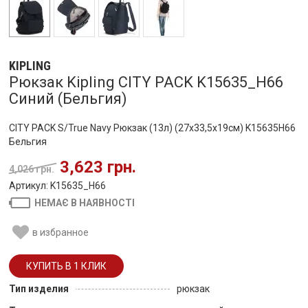
KIPLING
Рюкзак Kipling CITY PACK K15635_H66
Синий (Бельгия)
CITY PACK S/True Navy Рюкзак (13л) (27x33,5x19см) K15635H66
Бельгия
3,623 грн.
4,026 грн.
Артикул: K15635_H66
НЕМАЄ В НАЯВНОСТІ
в избранное
Тип изделия
рюкзак