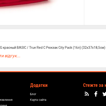
G красный BASIC / True Red C Рюкзак City Pack (16л) (32x37x18,5см)
и відгук...
Додатки
Стежте за 
Блог
мовлення
Карта сайта
азине