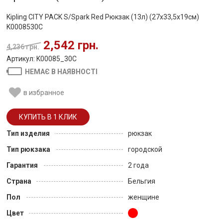
Kipling CITY PACK S/Spark Red Рюкзак (13л) (27x33,5x19см)
K0008530C
2,542 грн.
4,236 грн.
Артикул: K00085_30C
НЕМАЄ В НАЯВНОСТІ
в избранное
Тип изделия
рюкзак
Тип рюкзака
городской
Гарантия
2 года
Страна
Бельгия
Пол
женщине
Цвет