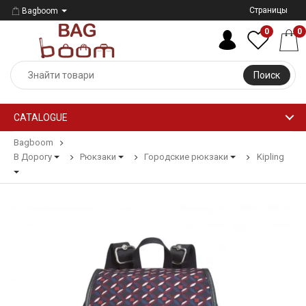
Страницы
Bagboom
0
0
Поиск
CATALOGUE
Bagboom
В Дорогу
Рюкзаки
Городские рюкзаки
Kipling