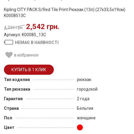
Kipling CITY PACK S/Red Tile Print Рюкзак (13л) (27x33,5x19см)
K0008513C
2,542 грн.
4,236 грн.
Артикул: K00085_13C
НЕМАЄ В НАЯВНОСТІ
в избранное
Тип изделия
рюкзак
Тип рюкзака
городской
Гарантия
2 года
Страна
Бельгия
Пол
женщине
Цвет