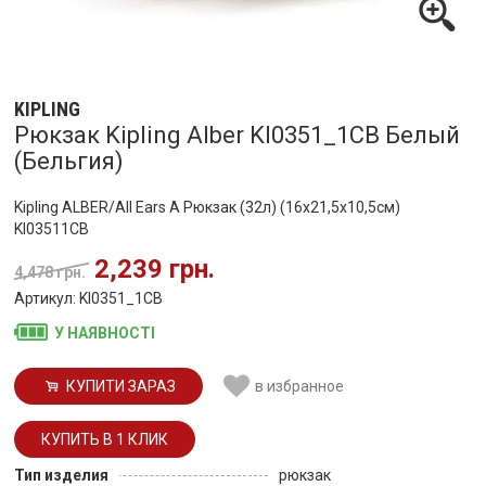
KIPLING
Рюкзак Kipling Alber KI0351_1CB Белый
(Бельгия)
Kipling ALBER/All Ears A Рюкзак (32л) (16x21,5x10,5см)
KI03511CB
2,239 грн.
4,478 грн.
Артикул: KI0351_1CB
У НАЯВНОСТІ
КУПИТИ ЗАРАЗ
в избранное
Тип изделия
рюкзак