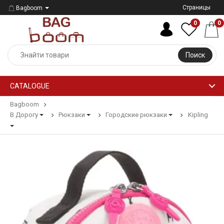
Страницы
Bagboom
0
0
Поиск
CATALOGUE
Bagboom
В Дорогу
Рюкзаки
Городские рюкзаки
Kipling