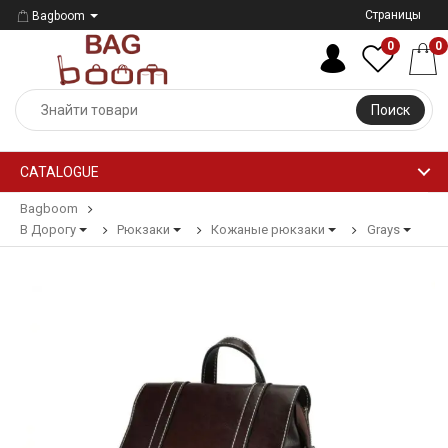
Страницы
Bagboom
0
0
Поиск
CATALOGUE
Bagboom
В Дорогу
Рюкзаки
Кожаные рюкзаки
Grays