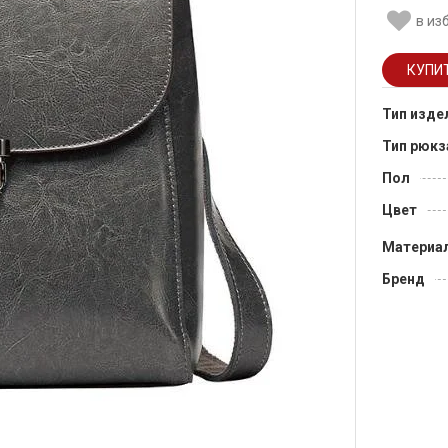
в из
Тип изде
Тип рюкз
Пол
Цвет
Материа
Бренд