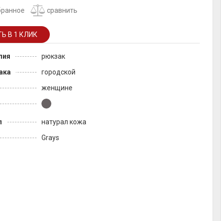
бранное
сравнить
лия
рюкзак
ака
городской
женщине
л
натурал кожа
Grays