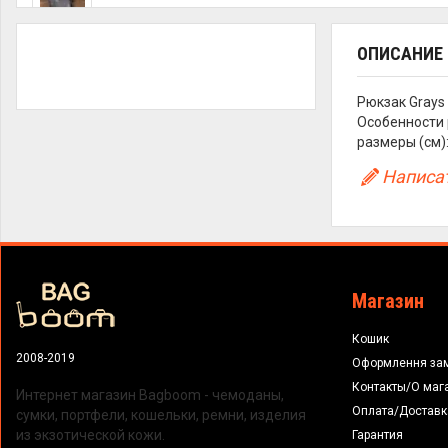
ОПИСАНИЕ
Рюкзак Grays
Особенности 
размеры (см):
Написат
Магазин
Кошик
2008-2019
Оформлення за
Контакты/О маг
Интернет магазин Bagboom - чемоданы,
Оплата/Доставк
сумки, портфели, кошельки, ремни, изделия
из экзотической кожи.
Гарантия