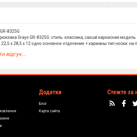
 GR-8325G
рюкзака Grays GR-8325G: cтиль: классика, casual каркасная модель
 22,5 х 28,5 х 12 одно основное отделение + карманы тип носки: на п
и відгук...
Додатки
Стежте за 
Блог
мовлення
Карта сайта
азине
а