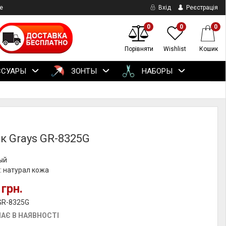
е
Вхід
Реєстрація
0
0
0
Порівняти
Wishlist
Кошик
ССУАРЫ
ЗОНТЫ
НАБОРЫ
к Grays GR-8325G
ый
: натурал кожа
 грн.
GR-8325G
АЄ В НАЯВНОСТІ