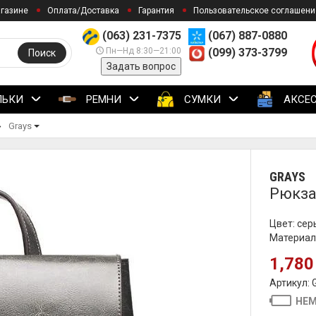
агазине
Оплата/Доставка
Гарантия
Пользовательское соглашени
(063) 231-7375
(067) 887-0880
Пн—Нд 8:30—21:00
(099) 373-3799
Поиск
Задать вопрос
ЛЬКИ
РЕМНИ
СУМКИ
АКСЕ
Grays
GRAYS
Рюкза
Цвет: сер
Материал
1,780
Артикул: 
НЕМ