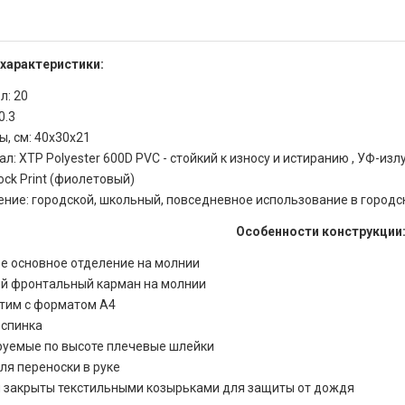
 характеристики:
л: 20
0.3
, см: 40х30х21
л: XTP Polyester 600D PVC - стойкий к износу и истиранию , УФ-из
ock Print (фиолетовый)
ние: городской, школьный, повседневное использование в городс
Особенности конструкции
е основное отделение на молнии
й фронтальный карман на молнии
тим с форматом A4
 спинка
руемые по высоте плечевые шлейки
ля переноски в руке
 закрыты текстильными козырьками для защиты от дождя