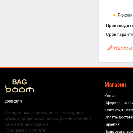
Рюкзак
Производите
Срок гаранти
Написат
Магазин
Кошик
2008-2019
Оформлення за
Контакты/О маг
Интернет магазин Bagboom - чемоданы,
Оплата/Доставк
сумки, портфели, кошельки, ремни, изделия
из экзотической кожи.
Гарантия
Принимаем к оплате:
Пользовательск