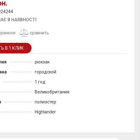
рн.
924244
АЄ В НАЯВНОСТІ
бранное
сравнить
лия
рюкзак
ака
городской
1 год
Великобритания
л
полиэстер
Highlander