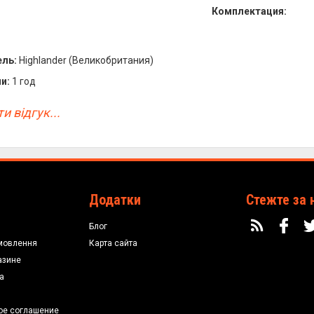
Комплектация:
ль:
Highlander (Великобритания)
и:
1 год
и відгук...
Додатки
Стежте за 
Блог
мовлення
Карта сайта
азине
а
ое соглашение