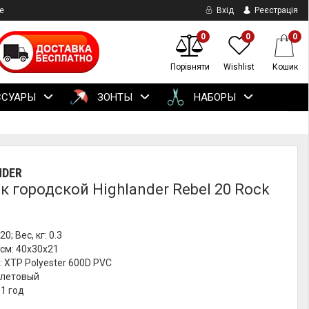
е
Вхід
Реєстрація
0
0
0
Порівняти
Wishlist
Кошик
ССУАРЫ
ЗОНТЫ
НАБОРЫ
NDER
к городской Highlander Rebel 20 Rock
0; Вес, кг: 0.3
см: 40х30х21
 XTP Polyester 600D PVC
олетовый
 1 год