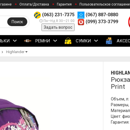
агазине
Оплата/Доставка
Гарантия
Пользовательское соглашени
(063) 231-7375
(067) 887-0880
Пн—Нд 8:30—21:00
(099) 373-3799
Поиск
Задать вопрос
ЛЬКИ
РЕМНИ
СУМКИ
АКСЕ
Highlander
HIGHLA
Рюкза
Print
Объем, л: 2
Размеры, 
Материал:
Цвет: фи
Гарантия: