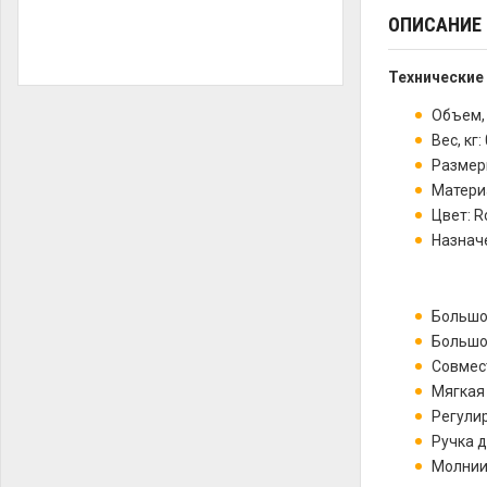
ОПИСАНИЕ
Технические
Объем, 
Вес, кг: 
Размеры
Материа
Цвет: R
Назначе
Большо
Большо
Совмес
Мягкая
Регули
Ручка д
Молнии