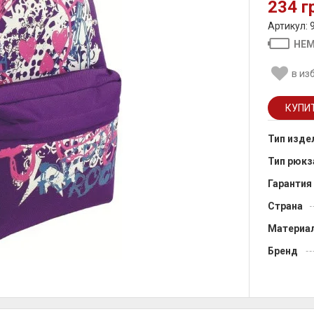
234 г
Артикул: 
НЕМ
в из
Тип изде
Тип рюкз
Гарантия
Страна
Материа
Бренд