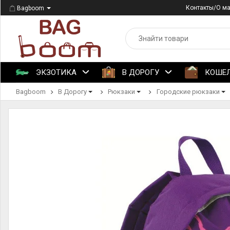
Контакты/О м
Bagboom
ЭКЗОТИКА
В ДОРОГУ
КОШЕ
Bagboom
В Дорогу
Рюкзаки
Городские рюкзаки