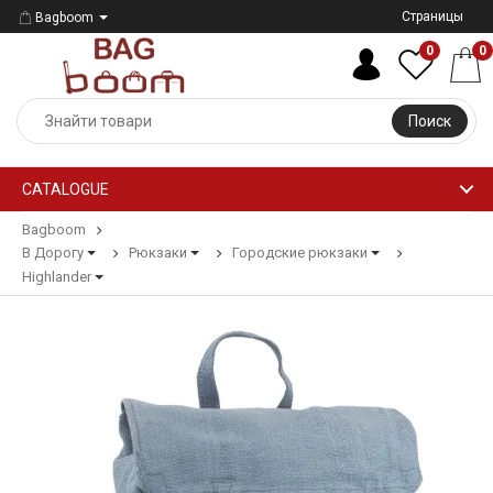
Страницы
Bagboom
0
0
Поиск
CATALOGUE
Bagboom
В Дорогу
Рюкзаки
Городские рюкзаки
Highlander