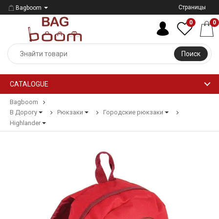
Страницы
Bagboom
0
0
Поиск
CATALOGUE
Bagboom
В Дорогу
Рюкзаки
Городские рюкзаки
Highlander