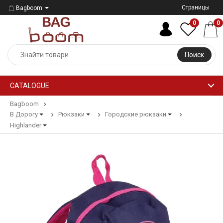
Страницы
Bagboom
0
0
Поиск
CATALOGUE
Bagboom
В Дорогу
Рюкзаки
Городские рюкзаки
Highlander