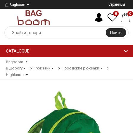
Страницы
Bagboom
0
0
Поиск
CATALOGUE
Bagboom
В Дорогу
Рюкзаки
Городские рюкзаки
Highlander