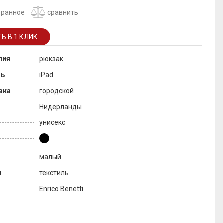
бранное
сравнить
лия
рюкзак
ль
iPad
ака
городской
Нидерланды
унисекс
малый
л
текстиль
Enrico Benetti