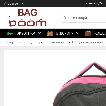
Контакты/О м
Bagboom
ЭКЗОТИКА
В ДОРОГУ
КОШЕ
Bagboom
В Дорогу
Рюкзаки
Городские рюкзаки