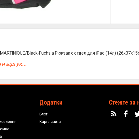
i MARTINIQUE/Black-Fuchsia Рюкзак с отдел для iPad (14л) (26x37x1
и відгук...
Додатки
Стежте за 
Блог
мовлення
Карта сайта
азине
а