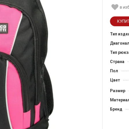
в из
Тип изде
Диагона
Тип рюкз
Страна
Пол
Цвет
Размер
Материа
Бренд