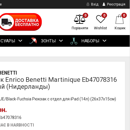
е
Вхід
Реєстрація
0
0
0
Порівняти
Wishlist
Кошик
ССУАРЫ
ЗОНТЫ
НАБОРЫ
BENETTI
 Enrico Benetti Martinique Eb47078316
й (Нидерланды)
E/Black-Fuchsia Рюкзак с отдел для iPad (14л) (26x37x15см)
рн.
 Eb47078316
АЄ В НАЯВНОСТІ