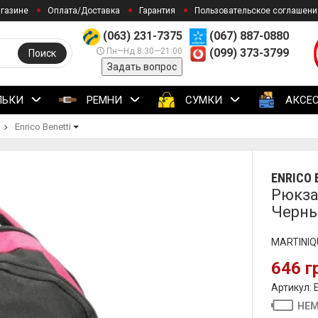
агазине
Оплата/Доставка
Гарантия
Пользовательское соглашени
(063) 231-7375
(067) 887-0880
Пн—Нд 8:30—21:00
(099) 373-3799
Поиск
Задать вопрос
ЛЬКИ
РЕМНИ
СУМКИ
АКСЕ
Enrico Benetti
ENRICO 
Рюкзак
Черны
MARTINIQU
646 г
Артикул:
НЕМ