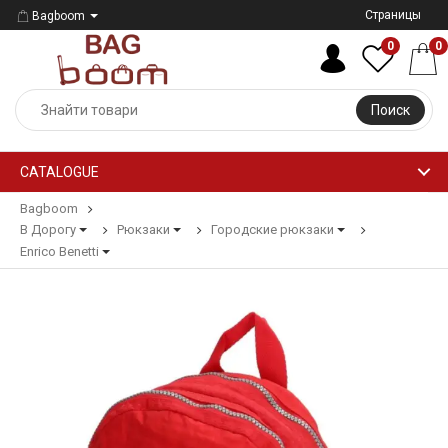
Страницы
Bagboom
0
0
Поиск
CATALOGUE
Bagboom
В Дорогу
Рюкзаки
Городские рюкзаки
Enrico Benetti