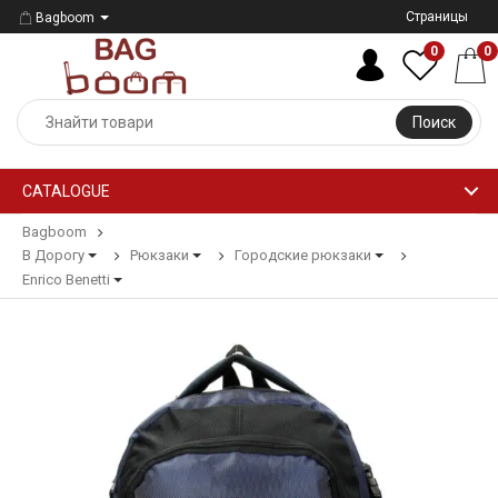
Страницы
Bagboom
0
0
Поиск
CATALOGUE
Bagboom
В Дорогу
Рюкзаки
Городские рюкзаки
Enrico Benetti