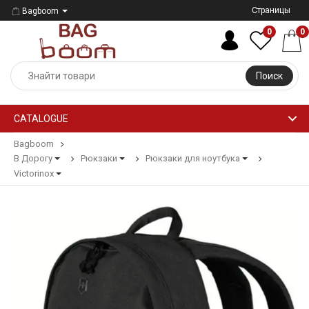
Страницы
Bagboom
0
0
Поиск
CATALOGUE
Bagboom
В Дорогу
Рюкзаки
Рюкзаки для ноутбука
Victorinox