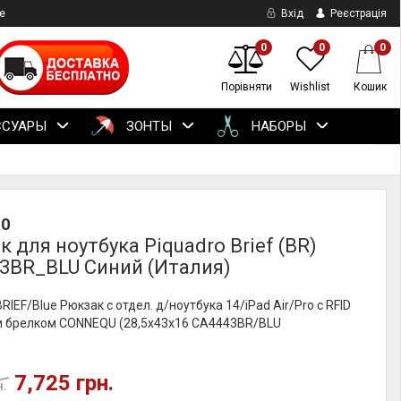
е
Вхід
Реєстрація
0
0
0
Порівняти
Wishlist
Кошик
ССУАРЫ
ЗОНТЫ
НАБОРЫ
RO
 для ноутбука Piquadro Brief (BR)
3BR_BLU Синий (Италия)
BRIEF/Blue Рюкзак с отдел. д/ноутбука 14/iPad Air/Pro с RFID
и брелком CONNEQU (28,5x43x16 CA4443BR/BLU
7,725 грн.
н.