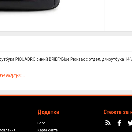
оутбука PIQUADRO синий BRIEF/Blue Рюкзак с отдел. д/ноутбука 14"
и відгук...
Додатки
Стежте за 
Блог
мовлення
Карта сайта