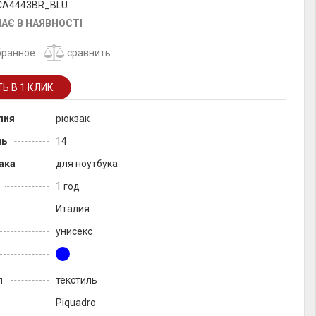
 CA4443BR_BLU
АЄ В НАЯВНОСТІ
бранное
сравнить
лия
рюкзак
ль
14
ака
для ноутбука
1 год
Италия
унисекс
л
текстиль
Piquadro