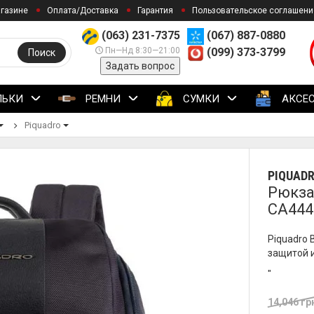
агазине
Оплата/Доставка
Гарантия
Пользовательское соглашени
(063) 231-7375
(067) 887-0880
Пн—Нд 8:30—21:00
(099) 373-3799
Поиск
Задать вопрос
ЛЬКИ
РЕМНИ
СУМКИ
АКСЕ
Piquadro
PIQUAD
Рюкзак
CA444
Piquadro 
защитой 
"
14,046 гр