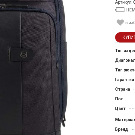
Артикул:
НЕМ
в из
Тип изде
Диагона
Тип рюкз
Гарантия
Страна
Пол
Цвет
Материа
Бренд