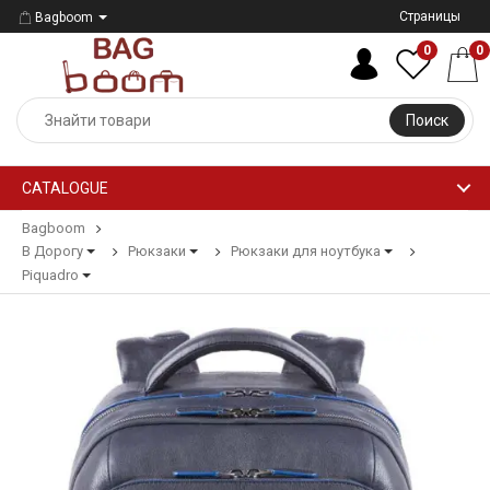
Страницы
Bagboom
0
0
Поиск
CATALOGUE
Bagboom
В Дорогу
Рюкзаки
Рюкзаки для ноутбука
Piquadro