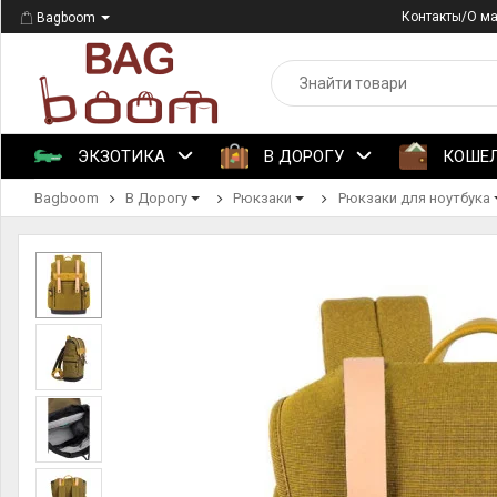
Контакты/О м
Bagboom
ЭКЗОТИКА
В ДОРОГУ
КОШЕ
Bagboom
В Дорогу
Рюкзаки
Рюкзаки для ноутбука