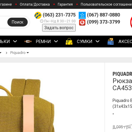
агазине
Оплата/Доставка
Гарантия
Пользовательское соглашени
(063) 231-7375
(067) 887-0880
Пн—Нд 8:30—21:00
(099) 373-3799
Поиск
Задать вопрос
ЛЬКИ
РЕМНИ
СУМКИ
АКСЕ
Piquadro
PIQUAD
Рюкзак
CA453
Piquadro 
(31x43x1
"
8,095 грн