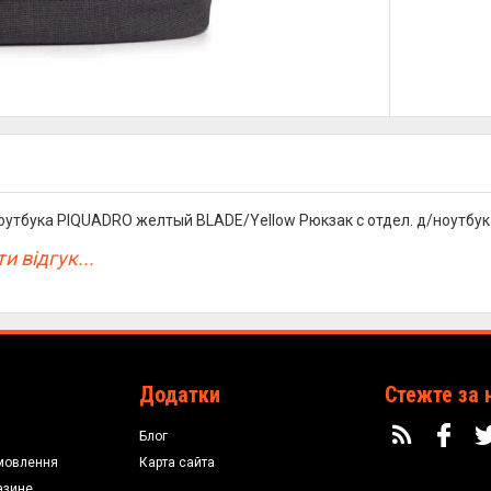
оутбука PIQUADRO желтый BLADE/Yellow Рюкзак с отдел. д/ноутбука 
и відгук...
Додатки
Стежте за 
Блог
мовлення
Карта сайта
азине