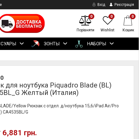
е
Вхід
Реєстрація
0
0
0
Порівняти
Wishlist
Кошик
ССУАРЫ
ЗОНТЫ
НАБОРЫ
RO
 для ноутбука Piquadro Blade (BL)
5BL_G Желтый (Италия)
BLADE/Yellow Рюкзак с отдел. д/ноутбука 15,6/iPad Air/Pro
5) CA4535BL/G
6,881 грн.
.