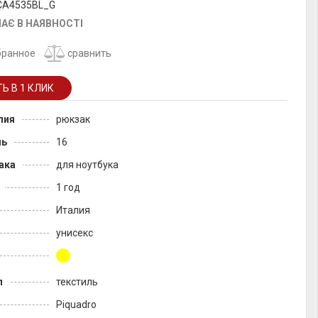
 CA4535BL_G
АЄ В НАЯВНОСТІ
бранное
сравнить
лия
рюкзак
ль
16
ака
для ноутбука
1 год
Италия
унисекс
л
текстиль
Piquadro