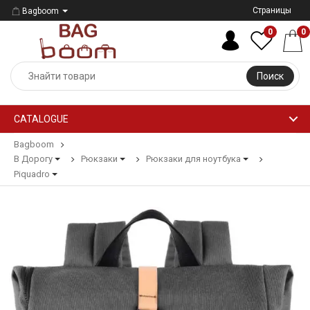
Страницы
Bagboom
0
0
Поиск
CATALOGUE
Bagboom
В Дорогу
Рюкзаки
Рюкзаки для ноутбука
Piquadro