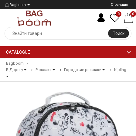
Страницы
Bagboom
0
0
Поиск
CATALOGUE
Bagboom
В Дорогу
Рюкзаки
Городские рюкзаки
Kipling