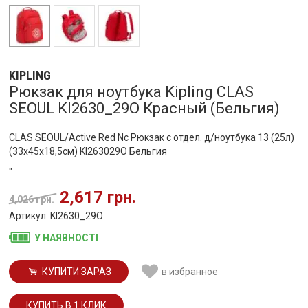
KIPLING
Рюкзак для ноутбука Kipling CLAS
SEOUL KI2630_29O Красный (Бельгия)
CLAS SEOUL/Active Red Nc Рюкзак с отдел. д/ноутбука 13 (25л)
(33x45x18,5см) KI263029O Бельгия
"
2,617 грн.
4,026 грн.
Артикул: KI2630_29O
У НАЯВНОСТІ
КУПИТИ ЗАРАЗ
в избранное