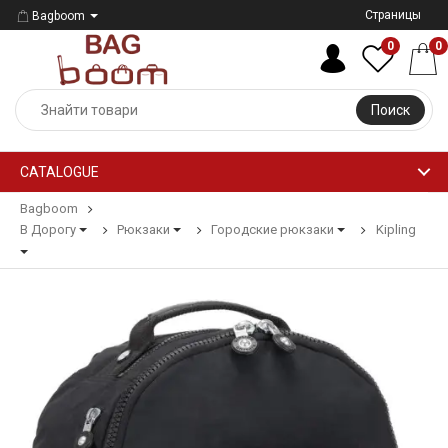
Страницы
Bagboom
0
0
Поиск
CATALOGUE
Bagboom
В Дорогу
Рюкзаки
Городские рюкзаки
Kipling