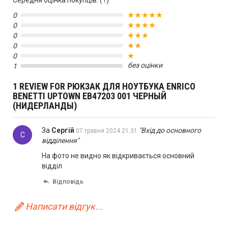
Середня оцінка покупців: (
1
)
0
0
0
0
0
без оцінки
1
1 REVIEW FOR РЮКЗАК ДЛЯ НОУТБУКА ENRICO
BENETTI UPTOWN EB47203 001 ЧЕРНЫЙ
(НИДЕРЛАНДЫ)
За
Сергій
"Вхід до основного
07 травня 2024 21:31
С
відділення"
На фото не видно як відкривається основний
відділ
Відповідь
Написати відгук...