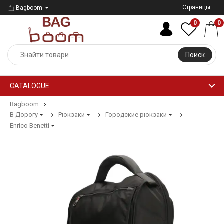
Страницы
Bagboom
0
0
Поиск
CATALOGUE
Bagboom
В Дорогу
Рюкзаки
Городские рюкзаки
Enrico Benetti