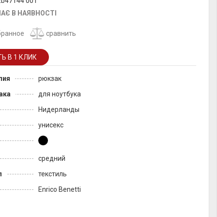
Eb47144 001
АЄ В НАЯВНОСТІ
бранное
сравнить
лия
рюкзак
ака
для ноутбука
Нидерланды
унисекс
средний
л
текстиль
Enrico Benetti