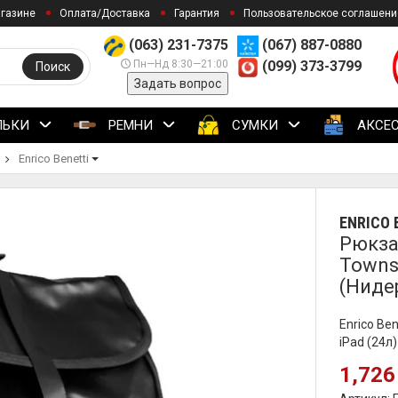
агазине
Оплата/Доставка
Гарантия
Пользовательское соглашени
(063) 231-7375
(067) 887-0880
Пн—Нд 8:30—21:00
(099) 373-3799
Поиск
Задать вопрос
ЛЬКИ
РЕМНИ
СУМКИ
АКСЕ
Enrico Benetti
ENRICO 
Рюкзак
Towns
(Ниде
Enrico Be
iPad (24л
1,726