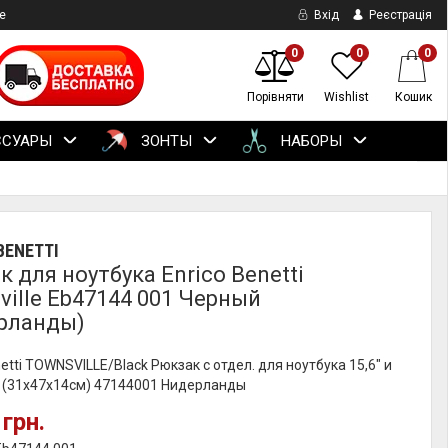
е
Вхід
Реєстрація
0
0
0
Порівняти
Wishlist
Кошик
ССУАРЫ
ЗОНТЫ
НАБОРЫ
BENETTI
 для ноутбука Enrico Benetti
ville Eb47144 001 Черный
рланды)
netti TOWNSVILLE/Black Рюкзак с отдел. для ноутбука 15,6" и
) (31x47x14см) 47144001 Нидерланды
 грн.