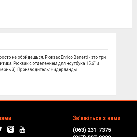
осто не обойдешься. Рюкзак Enrico Benetti - это три
тика. Рюкзак с отделением для ноутбука 15,6" и
 (черный). Производитель: Нидерланды.
нами
Зв'яжіться з нами
(063) 231-7375