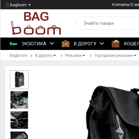
Контакты/О м
Bagboom
ЭКЗОТИКА
В ДОРОГУ
КОШЕ
Bagboom
В Дорогу
Рюкзаки
Городские рюкзаки