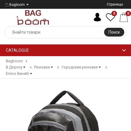
Страницы
Bagboom
0
0
Поиск
CATALOGUE
Bagboom
В Дорогу
Рюкзаки
Городские рюкзаки
Enrico Benetti